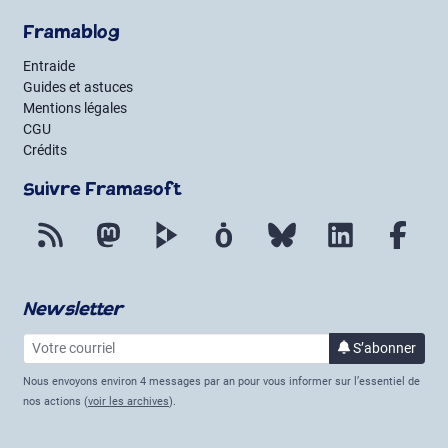
Framablog
Entraide
Guides et astuces
Mentions légales
CGU
Crédits
Suivre Framasoft
Flux RSS
Mastodon
PeerTube
Mobilizon
Bluesky
LinkedIn
Fac
Newsletter
Votre courriel
à la 
S’abonner
Nous envoyons environ 4 messages par an pour vous informer sur l’essentiel de
nos actions (
voir les archives
).