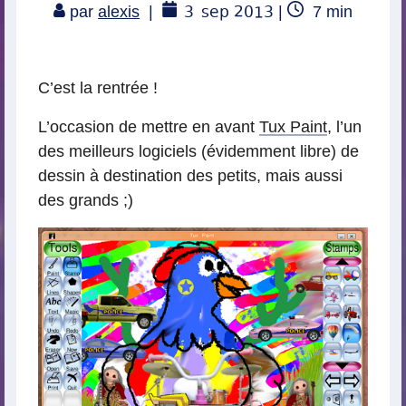
3
sep 2013
Temps
par
alexis
|
|
7
min
de
lecture
C’est la rentrée !
L’occasion de mettre en avant
Tux Paint
, l’un
des meilleurs logiciels (évidemment libre) de
dessin à destination des petits, mais aussi
des grands ;)