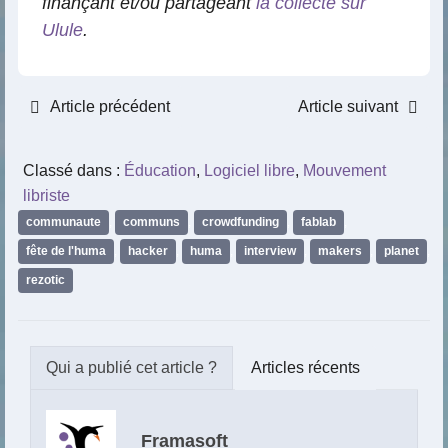
finançant et/ou partageant
la collecte sur
Ulule
.
Article précédent
Article suivant
Classé dans :
Éducation
,
Logiciel libre
,
Mouvement
libriste
communaute
,
communs
,
crowdfunding
,
fablab
,
fête de l'huma
,
hacker
,
huma
,
interview
,
makers
,
planet
,
rezotic
Articles récents
Framasoft