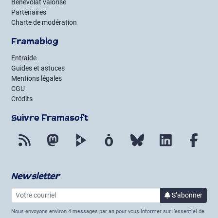
Bénévolat valorisé
Partenaires
Charte de modération
Framablog
Entraide
Guides et astuces
Mentions légales
CGU
Crédits
Suivre Framasoft
Flux RSS
Mastodon
PeerTube
Mobilizon
Bluesky
LinkedIn
Fac
Newsletter
Votre courriel
à la 
S’abonner
Nous envoyons environ 4 messages par an pour vous informer sur l’essentiel de