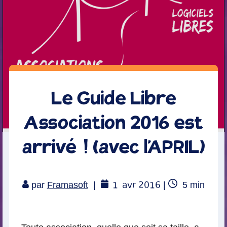
Le Guide Libre
Association 2016 est
arrivé ! (avec l’APRIL)
1
avr 2016
Temps
par
Framasoft
|
|
5
min
de
lecture