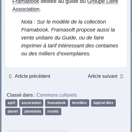
Framabook
dédiée au guide du
Groupe Libre
Association
.
Nota : Sur le modèle de la collection
Framabook, Framasoft propose aussi la
vente unitaire du Guide, ou de faire
imprimer à tarif intéressant des centaines
ou des milliers d’exemplaires.
Article précédent
Article suivant
Classé dans :
Communs culturels
april
,
association
,
framabook
,
livrelibre
,
logiciel libre
,
planet
,
planetedu
,
rezotic