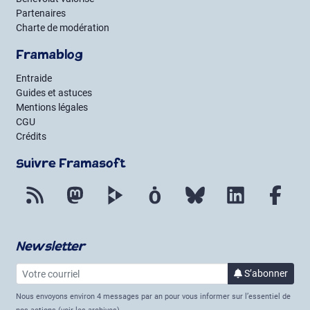
Partenaires
Charte de modération
Framablog
Entraide
Guides et astuces
Mentions légales
CGU
Crédits
Suivre Framasoft
Flux RSS
Mastodon
PeerTube
Mobilizon
Bluesky
LinkedIn
Fac
Newsletter
Votre courriel
à la 
S’abonner
Nous envoyons environ 4 messages par an pour vous informer sur l’essentiel de