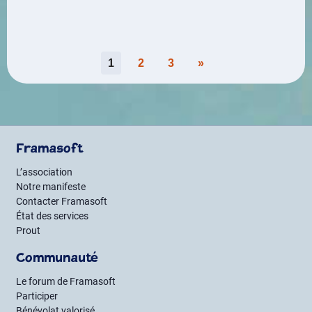
Pagination
1
2
3
»
des
publications
Framasoft
L’association
Notre manifeste
Contacter Framasoft
État des services
Prout
Communauté
Le forum de Framasoft
Participer
Bénévolat valorisé