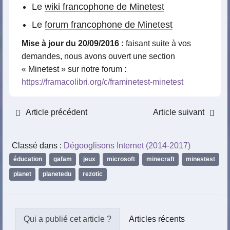
Le
wiki francophone de Minetest
Le
forum francophone de Minetest
Mise à jour du 20/09/2016 :
faisant suite à vos
demandes, nous avons ouvert une section
« Minetest » sur notre forum :
https://framacolibri.org/c/framinetest-minetest
Article précédent
Article suivant
Classé dans :
Dégooglisons Internet (2014-2017)
éducation
,
gafam
,
jeux
,
microsoft
,
minecraft
,
minestest
,
planet
,
planetedu
,
rezotic
Articles récents