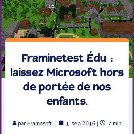
Framinetest Édu :
laissez Microsoft hors
de portée de nos
enfants.
1
sep 2016
Temps
par
Framasoft
|
|
7
min
de