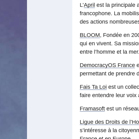
L’
April
est la principale
francophone. La mobili
des actions nombreuses 
BLOOM
, Fondée en 20
qui en vivent. Sa missi
entre l’homme et la mer
DemocracyOS France
e
permettant de prendre d
Fais Ta Loi
est un collec
faire entendre leur voix
Framasoft
est un réseau 
Ligue des Droits de l
s’intéresse à la citoye
France et en Europe.