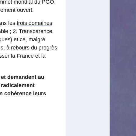
Sommet mondial du PGO,
nement ouvert.
ans les
trois domaines
ble ; 2. Transparence,
ques) et ce, malgré
es, à rebours du progrès
ser la France et la
e et demandent au
 radicalement
 en cohérence leurs