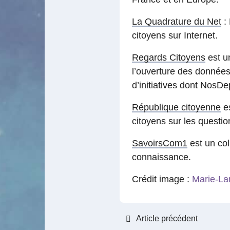
La Quadrature du Net
: 
citoyens sur Internet.
Regards Citoyens
est un
l’ouverture des données p
d’initiatives dont NosDe
République citoyenne
es
citoyens sur les questi
SavoirsCom1
est un col
connaissance.
Crédit image :
Marie-La
Article précédent