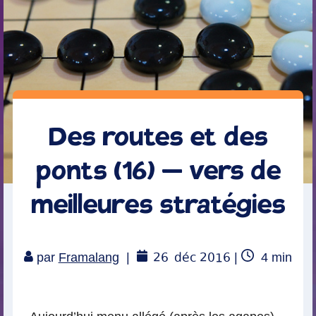
Des routes et des
ponts (16) – vers de
meilleures stratégies
26
déc 2016
Temps
par
Framalang
|
|
4
min
de
lecture