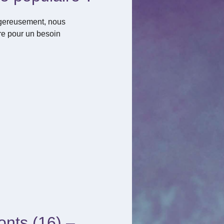
ngereusement, nous
ire pour un besoin
onts (16) –