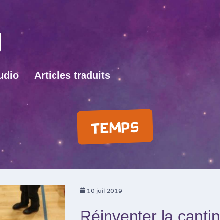
udio
Articles traduits
TEMPS
10
juil 2019
Réinventer la canti