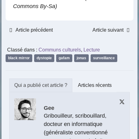
Commons By-Sa)
Article précédent
Article suivant
Classé dans :
Communs culturels
,
Lecture
black mirror
,
dystopie
,
gafam
,
jonas
,
surveillance
Articles récents
Gee
Gribouilleur, scribouillard,
docteur en informatique
(généraliste conventionné