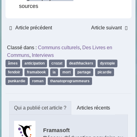
sources
Article précédent
Article suivant
Classé dans :
Communs culturels
,
Des Livres en
Communs
,
Interviews
âmes
,
anticipation
,
crozat
,
deathhackers
,
dystopie
,
fendoir
,
framabook
,
ia
,
mort
,
partage
,
picardie
,
punkardie
,
roman
,
thanatoprogrammeurs
Articles récents
Framasoft