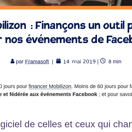
lizon : Finançons un outil
r nos événements de Face
14
mai 2019
Temps
par
Framasoft
|
|
8
min
de
lecture
0 jours pour
financer Mobilizon
. Moins de 60 jours pour f
bre et fédérée aux événements Facebook
; et pour savoi
giciel de celles et ceux qui cha