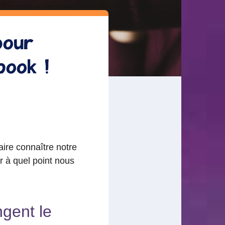
 pour
book !
aire connaître notre
r à quel point nous
ngent le