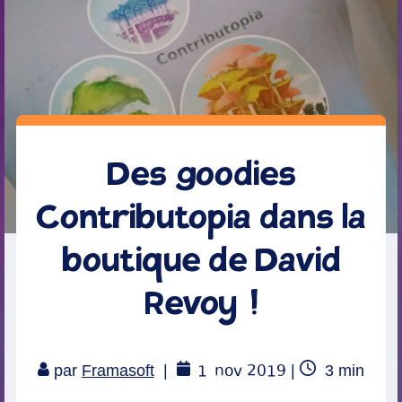
Des goodies
Contributopia dans la
boutique de David
Revoy !
1
nov 2019
Temps
par
Framasoft
|
|
3
min
de