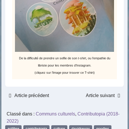
De la difficulté de prendre un selfie de son t-shirt, ou l’empathie du
libriste pour les membres d’Instagram.
(cliquez sur l’image pour trouver ce T-shirt)
Article précédent
Article suivant
Classé dans :
Communs culturels
,
Contributopia (2018-
2022)
artlibre
,
contributopia
,
culture
,
davidrevoy
,
goodies