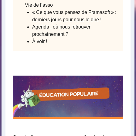
Vie de l’asso
« Ce que vous pensez de Framasoft » :
derniers jours pour nous le dire !
Agenda : où nous retrouver
prochainement ?
À voir !
É
PO