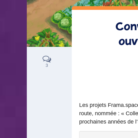
Conv
ouv
3
Les projets Frama.spac
route, nommée : « Colle
prochaines années de l’