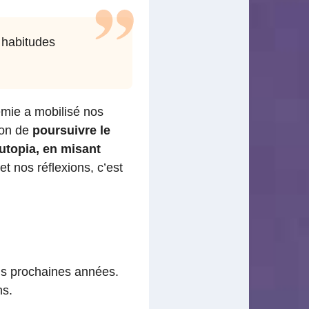
 habitudes
émie a mobilisé nos
ion de
poursuivre le
topia, en misant
et nos réflexions, c’est
ois prochaines années.
ns.