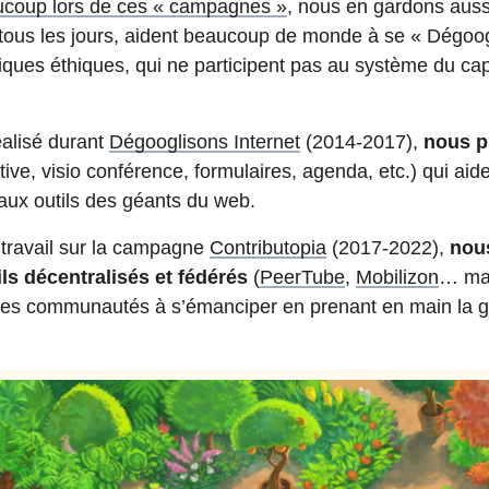
coup lors de ces « campagnes »
, nous en gardons aussi
 tous les jours, aident beaucoup de monde à se « Dégoogli
riques éthiques, qui ne participent pas au système du ca
éalisé durant
Dégooglisons Internet
(2014-2017),
nous p
tive, visio conférence, formulaires, agenda, etc.) qui ai
s aux outils des géants du web.
travail sur la campagne
Contributopia
(2017-2022),
nou
ls décentralisés et fédérés
(
PeerTube
,
Mobilizon
… mais
 des communautés à s’émanciper en prenant en main la ge