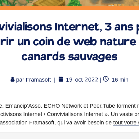
ivialisons Internet, 3 ans
rir un coin de web nature
canards sauvages
19
oct 2022
Temps
par
Framasoft
|
|
16
min
de
lecture
e, Emancip’Asso, ECHO Network et Peer.Tube forment not
ctivisons Internet / Convivialisons Internet ». Un vaste
association Framasoft, qui va avoir besoin de
tout votre