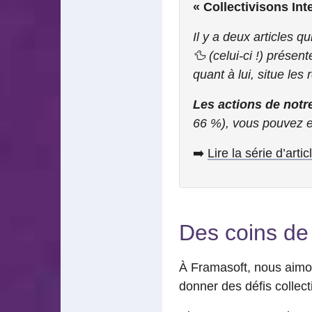
« Collectivisons Int
Il y a deux articles qu
🦆 (celui-ci !) prése
quant à lui, situe les
Les actions de notre
66 %), vous pouvez e
➡️
Lire la série d’art
Des coins de
À Framasoft, nous aimon
donner des défis collect