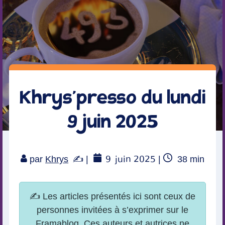
Khrys’presso du lundi
9 juin 2025
9
juin 2025
Temps
par
Khrys
|
|
38
min
de
lecture