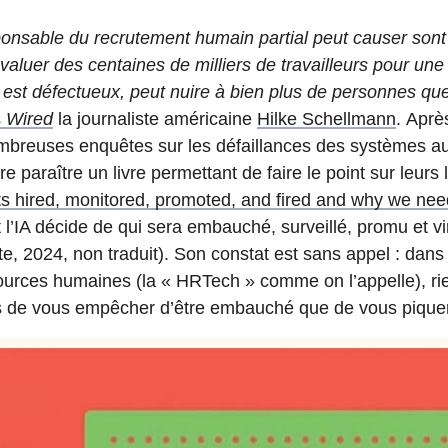
onsable du recrutement humain partial peut causer sont 
évaluer des centaines de milliers de travailleurs pour un
il est défectueux, peut nuire à bien plus de personnes qu
s
Wired
la journaliste américaine
Hilke Schellmann
. Aprè
mbreuses enquêtes sur les défaillances des systèmes au
ire paraître un livre permettant de faire le point sur leurs 
 hired, monitored, promoted, and fired and why we need
 l’IA décide de qui sera embauché, surveillé, promu et v
e, 2024, non traduit). Son constat est sans appel : dans l
ources humaines (la « HRTech » comme on l’appelle), ri
plus de vous empêcher d’être embauché que de vous piquer 