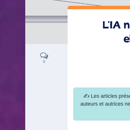
L’IA 
e
0