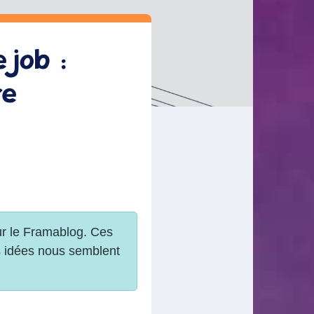
 job :
re