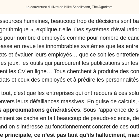
La couverture du livre de Hilke Schellmann, The Algorithm.
ssources humaines, beaucoup trop de décisions sont ba
orithmique », explique-t-elle. Des systèmes d’évaluation
els pour nombre d’employés comme pour nombre de candi
e passe en revue les innombrables systèmes que les entrep
ats et évaluer leurs employés… que ce soit les entretien
es jeux, les outils qui parcourent les publications sur le
ent les CV en ligne… Tous cherchent à produire des co
ats et ceux des employés et à prédire les personnalité
tout, c’est que les entreprises qui ont recours à ces sol
envers leurs défaillances massives. En guise de calculs,
s approximations généralisées
. Sous l’apparence de sc
erminent se cache en fait beaucoup de pseudo-science, 
nd on s’intéresse au fonctionnement concret de ces outil
e principale, ce n’est pas tant qu’ils hallucinent, mai