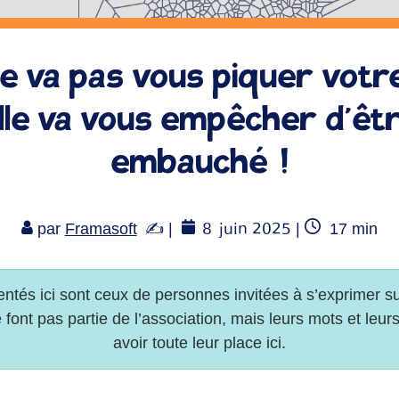
ne va pas vous piquer votre
lle va vous empêcher d’êt
embauché !
8
juin 2025
Temps
par
Framasoft
|
|
17
min
de
lecture