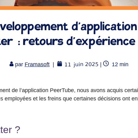
veloppement d’application
ter : retours d’expérience 
11
juin 2025
Temps
par
Framasoft
|
|
12
min
de
lecture
ent de l’application PeerTube, nous avons acquis certa
s employées et les freins que certaines décisions ont en
ter ?