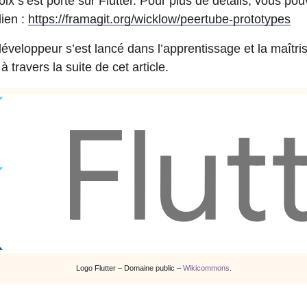
ix s’est porté sur Flutter. Pour plus de détails, vous pou
lien :
https://framagit.org/wicklow/peertube-prototypes
développeur s’est lancé dans l’apprentissage et la maîtrise
 travers la suite de cet article.
Logo Flutter – Domaine public –
Wikicommons
.