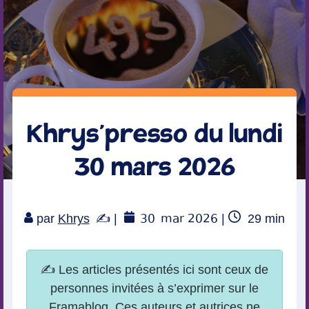
Khrys’presso du lundi
30 mars 2026
30
mar 2026
Temps
par
Khrys
|
|
29
min
de
lecture