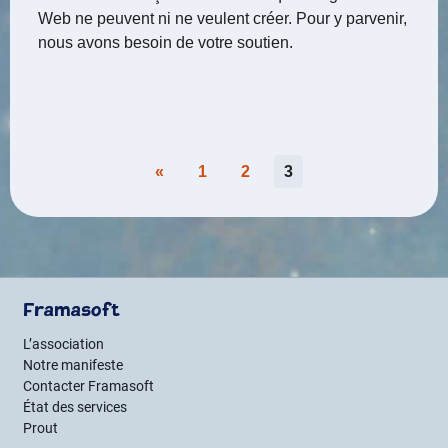
Web ne peuvent ni ne veulent créer. Pour y parvenir,
nous avons besoin de votre soutien.
Pagination
«
1
2
3
des
publications
Framasoft
L’association
Notre manifeste
Contacter Framasoft
État des services
Prout