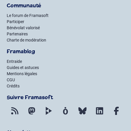
Communauté
Le forum de Framasoft
Participer
Bénévolat valorisé
Partenaires
Charte de modération
Framablog
Entraide
Guides et astuces
Mentions légales
CGU
Crédits
Suivre Framasoft
Flux RSS
Mastodon
PeerTube
Mobilizon
Bluesky
LinkedIn
Fac