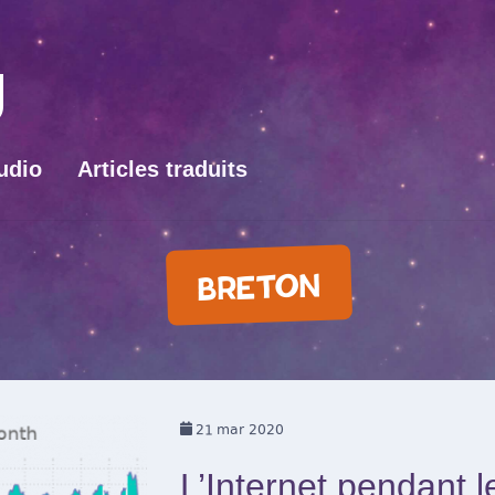
udio
Articles traduits
BRETON
21
mar 2020
L’Internet pendant 