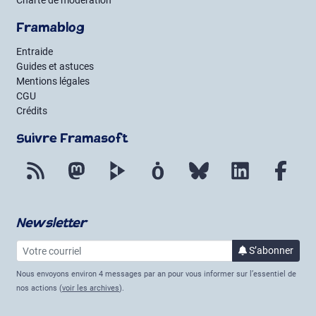
Charte de modération
Framablog
Entraide
Guides et astuces
Mentions légales
CGU
Crédits
Suivre Framasoft
Flux RSS
Mastodon
PeerTube
Mobilizon
Bluesky
LinkedIn
Fac
Newsletter
Votre courriel
à la 
S’abonner
Nous envoyons environ 4 messages par an pour vous informer sur l’essentiel de
nos actions (
voir les archives
).