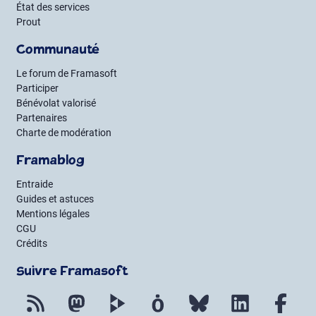
État des services
Prout
Communauté
Le forum de Framasoft
Participer
Bénévolat valorisé
Partenaires
Charte de modération
Framablog
Entraide
Guides et astuces
Mentions légales
CGU
Crédits
Suivre Framasoft
Flux RSS
Mastodon
PeerTube
Mobilizon
Bluesky
LinkedIn
Fac