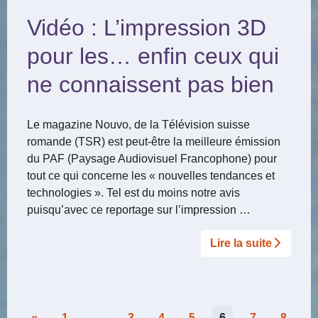
Vidéo : L’impression 3D
pour les… enfin ceux qui
ne connaissent pas bien
Le magazine Nouvo, de la Télévision suisse
romande (TSR) est peut-être la meilleure émission
du PAF (Paysage Audiovisuel Francophone) pour
tout ce qui concerne les « nouvelles tendances et
technologies ». Tel est du moins notre avis
puisqu’avec ce reportage sur l’impression …
Lire la suite­­
Pagination
«
1
…
3
4
5
6
7
8