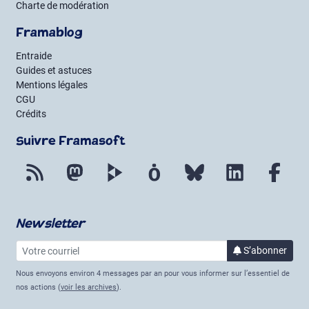
Charte de modération
Framablog
Entraide
Guides et astuces
Mentions légales
CGU
Crédits
Suivre Framasoft
Flux RSS
Mastodon
PeerTube
Mobilizon
Bluesky
LinkedIn
Fac
Newsletter
Votre courriel
à la 
S’abonner
Nous envoyons environ 4 messages par an pour vous informer sur l’essentiel de
nos actions (
voir les archives
).