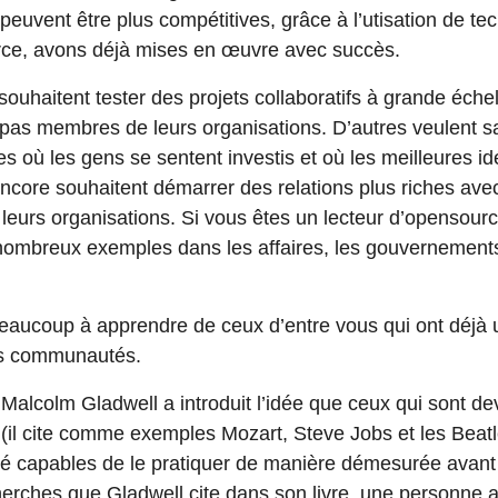
peuvent être plus compétitives, grâce à l’utisation de t
rce, avons déjà mises en œuvre avec succès.
ouhaitent tester des projets collaboratifs à grande échel
t pas membres de leurs organisations. D’autres veulent 
es où les gens se sentent investis et où les meilleures i
encore souhaitent démarrer des relations plus riches a
 leurs organisations. Si vous êtes un lecteur d’opensou
nombreux exemples dans les affaires, les gouvernements,
eaucoup à apprendre de ceux d’entre vous qui ont déjà 
les communautés.
 Malcolm Gladwell a introduit l’idée que ceux qui sont 
 (il cite comme exemples Mozart, Steve Jobs et les Beat
 été capables de le pratiquer de manière démesurée avant 
erches que Gladwell cite dans son livre, une personne 