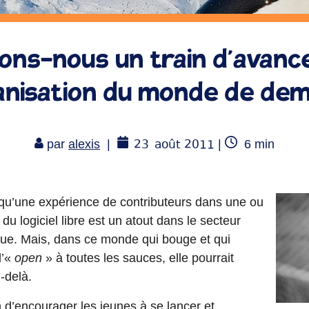
ons-nous un train d’avanc
ganisation du monde de dem
23
août 2011
Temps
par
alexis
|
|
6
min
de
lecture
 qu’une expérience de contributeurs dans une ou
 logiciel libre est un atout dans le secteur
que. Mais, dans ce monde qui bouge et qui
l’«
open
» à toutes les sauces, elle pourrait
-delà.
n d’encourager les jeunes à se lancer et