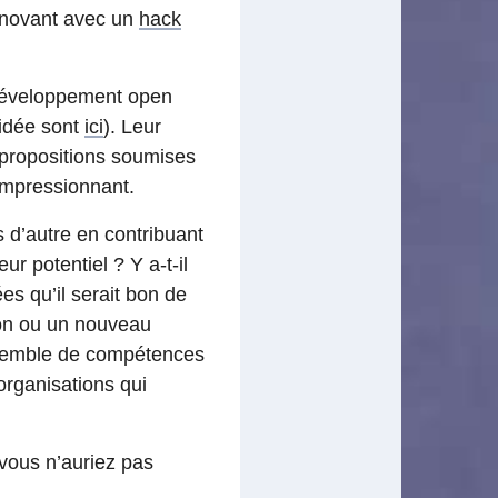
nnovant avec un
hack
e développement open
 idée sont
ici
). Leur
 propositions soumises
impressionnant.
 d’autre en contribuant
r potentiel ? Y a-t-il
s qu’il serait bon de
on ou un nouveau
semble de compétences
organisations qui
 vous n’auriez pas