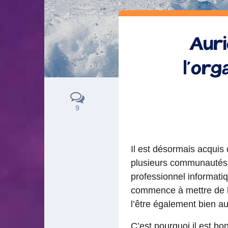
Auri
l’or
9
Il est désormais acquis
plusieurs communautés du
professionnel informati
commence à mettre de 
l’être également bien au
C’est pourquoi il est bo