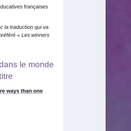
éducatives françaises
c la traduction qui va
 préféré « Les winners
e dans le monde
itre
ore ways than one