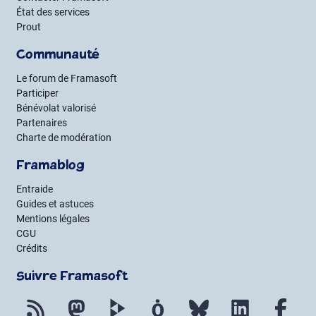
État des services
Prout
Communauté
Le forum de Framasoft
Participer
Bénévolat valorisé
Partenaires
Charte de modération
Framablog
Entraide
Guides et astuces
Mentions légales
CGU
Crédits
Suivre Framasoft
Flux RSS
Mastodon
PeerTube
Mobilizon
Bluesky
LinkedIn
Fac