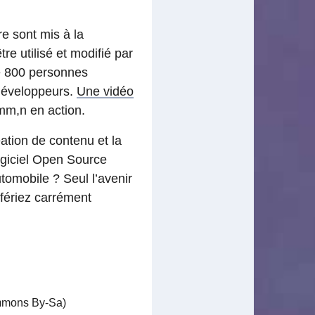
re sont mis à la
e utilisé et modifié par
de 800 personnes
développeurs.
Une vidéo
mm,n en action.
ation de contenu et la
logiciel Open Source
tomobile ? Seul l’avenir
référiez carrément
mmons By-Sa)