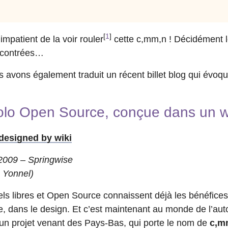
[
1
]
mpatient de la voir rouler
cette c,mm,n ! Décidément le
s contrées…
 avons également traduit un récent billet blog qui évoque
olo Open Source, conçue dans un w
designed by wiki
 2009 – Springwise
 Yonnel)
iels libres et Open Source connaissent déjà les bénéfice
ge, dans le design. Et c’est maintenant au monde de l’au
un projet venant des Pays-Bas, qui porte le nom de
c,m