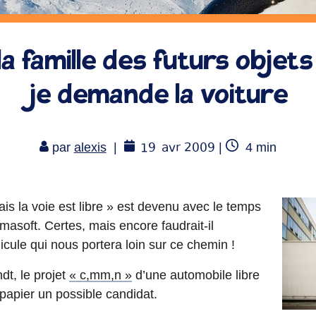
a famille des futurs objets
je demande la voiture
19
avr 2009
Temps
par
alexis
|
|
4
min
de
lecture
is la voie est libre » est devenu avec le temps
asoft. Certes, mais encore faudrait-il
hicule qui nous portera loin sur ce chemin !
t, le projet
« c,mm,n »
d’une automobile libre
 papier un possible candidat.