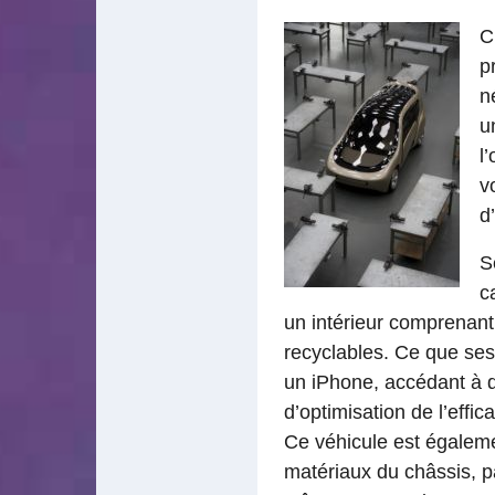
C
p
n
u
l
v
d
S
c
un intérieur comprenan
recyclables. Ce que ses
un iPhone, accédant à 
d’optimisation de l’effic
Ce véhicule est égaleme
matériaux du châssis, pa