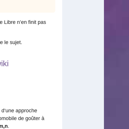
 Libre n’en finit pas
 le sujet.
iki
s d’une approche
tomobile de goûter à
m,n
.