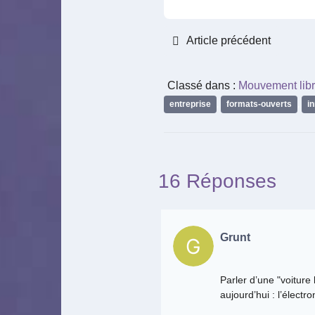
Article précédent
Classé dans :
Mouvement libr
entreprise
,
formats-ouverts
,
i
16 Réponses
Grunt
Parler d’une "voiture 
aujourd’hui : l’élect