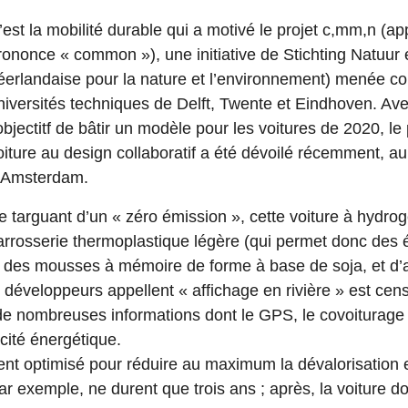
’est la mobilité durable qui a motivé le projet c,mm,n (
rononce « common »), une initiative de Stichting Natuur e
éerlandaise pour la nature et l’environnement) menée co
niversités techniques de Delft, Twente et Eindhoven. Ave
’objectitf de bâtir un modèle pour les voitures de 2020, l
oiture au design collaboratif a été dévoilé récemment, a
’Amsterdam.
e targuant d’un « zéro émission », cette voiture à hydr
arrosserie thermoplastique légère (qui permet donc des 
t des mousses à mémoire de forme à base de soja, et d’
 développeurs appellent « affichage en rivière » est ce
de nombreuses informations dont le GPS, le covoiturage
acité énergétique.
nt optimisé pour réduire au maximum la dévalorisation e
r exemple, ne durent que trois ans ; après, la voiture doit