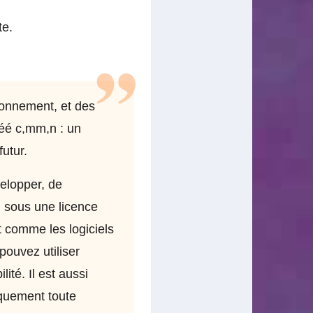
te.
ironnement, et des
réé c,mm,n : un
utur.
elopper, de
n, sous une licence
 comme les logiciels
ouvez utiliser
ité. Il est aussi
iquement toute