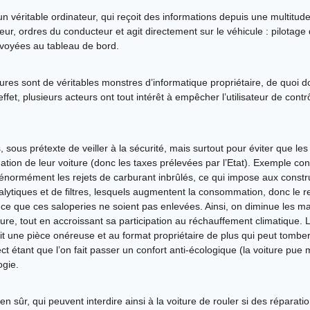
un véritable ordinateur, qui reçoit des informations depuis une multitud
ur, ordres du conducteur et agit directement sur le véhicule : pilotage
nvoyées au tableau de bord.
oitures sont de véritables monstres d’informatique propriétaire, de quoi
fet, plusieurs acteurs ont tout intérêt à empêcher l’utilisateur de cont
, sous prétexte de veiller à la sécurité, mais surtout pour éviter que l
ion de leur voiture (donc les taxes prélevées par l’Etat). Exemple conc
 énormément les rejets de carburant inbrûlés, ce qui impose aux constr
alytiques et de filtres, lesquels augmentent la consommation, donc le re
 à ce que ces saloperies ne soient pas enlevées. Ainsi, on diminue les m
ture, tout en accroissant sa participation au réchauffement climatique. 
ait une pièce onéreuse et au format propriétaire de plus qui peut tomber
ct étant que l’on fait passer un confort anti-écologique (la voiture pue 
ogie.
en sûr, qui peuvent interdire ainsi à la voiture de rouler si des réparati