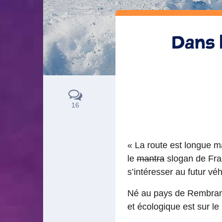
Dans l
16
« La route est longue ma
le
mantra
slogan de Fram
s’intéresser au futur vé
Né au pays de Rembrand
et écologique est sur le