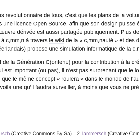
s révolutionnaire de tous, c’est que les plans de la voitu
s une licence Open Source, afin que son design puisse êtr
e œuvre dérivée est aussi partagée publiquement. Plus 
t à c,mm,n à travers
le wiki
de la « c,mm,nauté » et des 
éerlandais) propose une simulation informatique de la c,
de la Génération C(ontenu) pour la contribution à la cré
qui est important (ou pas), il n’est pas surprenant que le 
e que le même concept « roulera » dans le monde de l’au
n voilà une qu’il faudra surveiller, à moins que vous ne p
rsch
(Creative Commons By-Sa) – 2.
lammersch
(Creative Co