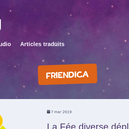
udio
Articles traduits
FRIENDICA
7
mar 2019
La Fée diverse dépl