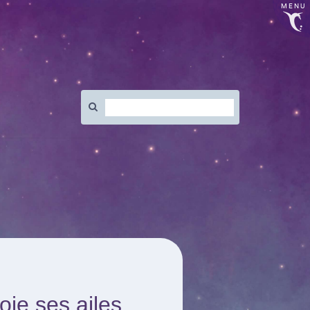
MENU
Rechercher
:
oie ses ailes