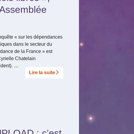
l’Assemblée
enquête « sur les dépendances
émiques dans le secteur du
ndance de la France » est
yrielle Chatelain
ident). …
Lire la suite­­
UPLOAD : c’est