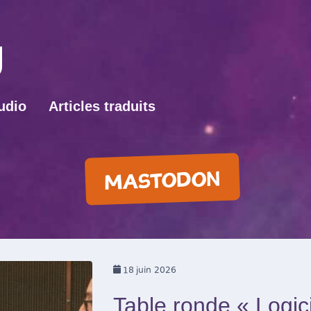
udio
Articles traduits
MASTODON
18
juin 2026
Table ronde « Logici