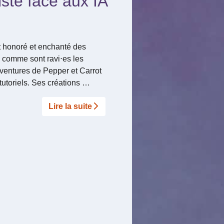
iste face aux IA
t honoré et enchanté des
y, comme sont ravi⋅es les
 aventures de Pepper et Carrot
 tutoriels. Ses créations …
Lire la suite­­