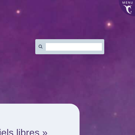
MENU
Rechercher
:
els libres »,