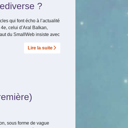
Fediverse ?
les qui font écho à l’actualité
4e, celui d’Aral Balkan,
raut du SmallWeb insiste avec
Lire la suite­­
remière)
odon, sous forme de vague