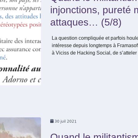
injonctions, pureté m
attaques… (5/8)
La question compliquée et parfois houl
intéresse depuis longtemps à Framaso
à Viciss de Hacking Social, de s’atteler 
30
juil 2021
Quand le militantis