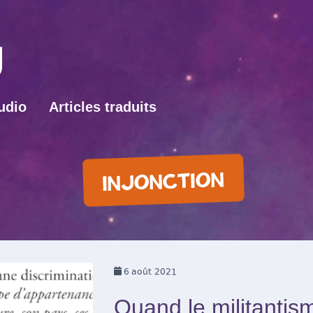
udio
Articles traduits
INJONCTION
6
août 2021
Quand le militantis