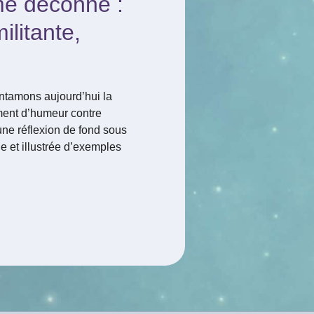
me déconne :
ilitante,
entamons aujourd’hui la
ment d’humeur contre
une réflexion de fond sous
ie et illustrée d’exemples