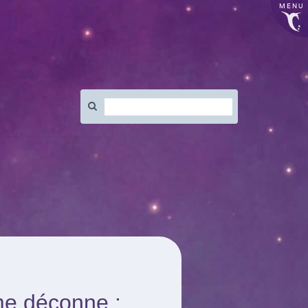
MENU
Rechercher
:
me déconne :