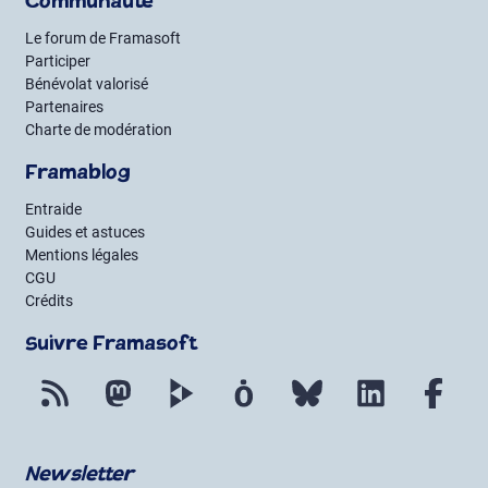
Communauté
Le forum de Framasoft
Participer
Bénévolat valorisé
Partenaires
Charte de modération
Framablog
Entraide
Guides et astuces
Mentions légales
CGU
Crédits
Suivre Framasoft
Flux RSS
Mastodon
PeerTube
Mobilizon
Bluesky
LinkedIn
Fac
Newsletter