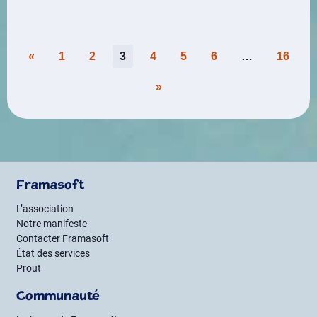
Pagination
«
1
2
3
4
5
6
…
16
des
»
publications
Framasoft
L’association
Notre manifeste
Contacter Framasoft
État des services
Prout
Communauté