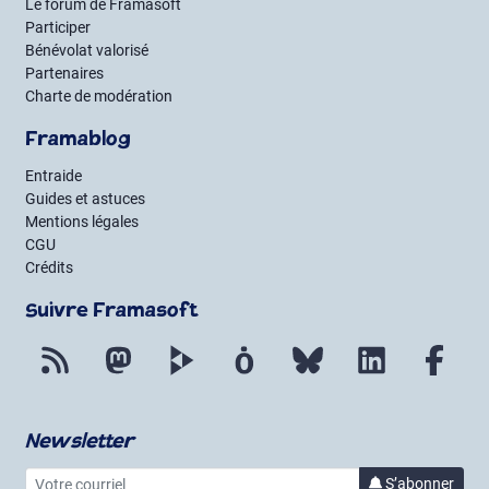
Le forum de Framasoft
Participer
Bénévolat valorisé
Partenaires
Charte de modération
Framablog
Entraide
Guides et astuces
Mentions légales
CGU
Crédits
Suivre Framasoft
Flux RSS
Mastodon
PeerTube
Mobilizon
Bluesky
LinkedIn
Fac
Newsletter
Votre courriel
à la 
S’abonner