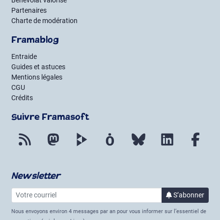
Partenaires
Charte de modération
Framablog
Entraide
Guides et astuces
Mentions légales
CGU
Crédits
Suivre Framasoft
Flux RSS
Mastodon
PeerTube
Mobilizon
Bluesky
LinkedIn
Fac
Newsletter
Votre courriel
à la 
S’abonner
Nous envoyons environ 4 messages par an pour vous informer sur l’essentiel de