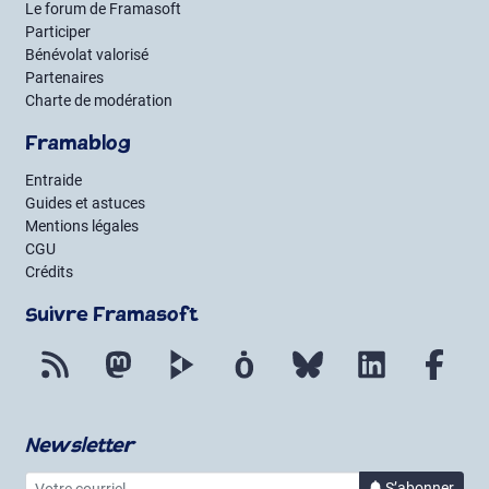
Le forum de Framasoft
Participer
Bénévolat valorisé
Partenaires
Charte de modération
Framablog
Entraide
Guides et astuces
Mentions légales
CGU
Crédits
Suivre Framasoft
Flux RSS
Mastodon
PeerTube
Mobilizon
Bluesky
LinkedIn
Fac
Newsletter
Votre courriel
à la 
S’abonner