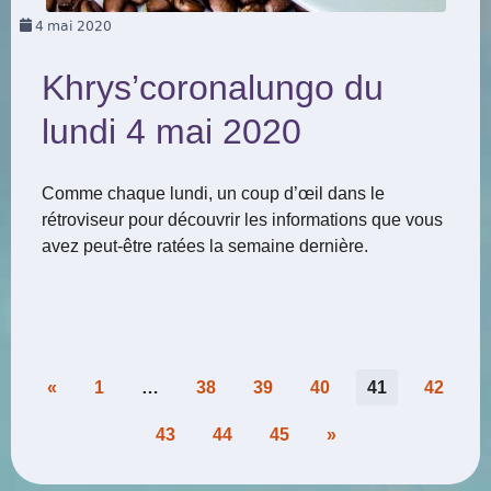
4
mai 2020
Khrys’coronalungo du
lundi 4 mai 2020
Comme chaque lundi, un coup d’œil dans le
rétroviseur pour découvrir les informations que vous
avez peut-être ratées la semaine dernière.
Pagination
«
1
…
38
39
40
41
42
des
43
44
45
»
publications