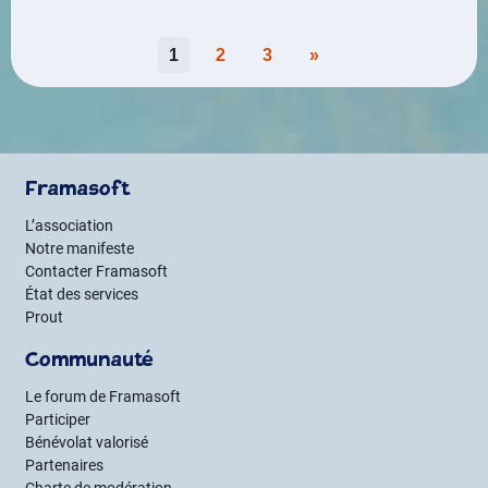
Pagination
1
2
3
»
des
publications
Framasoft
L’association
Notre manifeste
Contacter Framasoft
État des services
Prout
Communauté
Le forum de Framasoft
Participer
Bénévolat valorisé
Partenaires