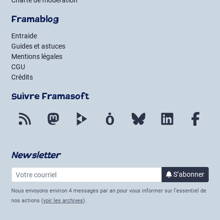
Charte de modération
Framablog
Entraide
Guides et astuces
Mentions légales
CGU
Crédits
Suivre Framasoft
Flux RSS
Mastodon
PeerTube
Mobilizon
Bluesky
LinkedIn
Fac
Newsletter
Votre courriel
à la 
S’abonner
Nous envoyons environ 4 messages par an pour vous informer sur l’essentiel de
nos actions (
voir les archives
).