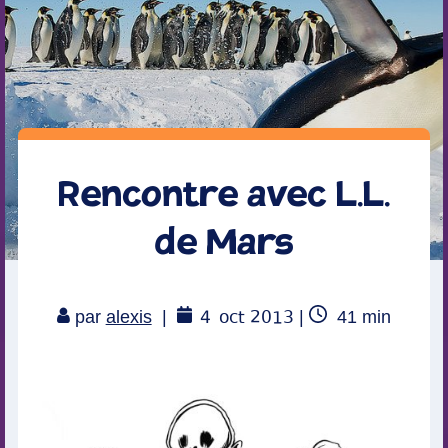
Rencontre avec L.L.
de Mars
4
oct 2013
Temps
par
alexis
|
|
41
min
de
lecture