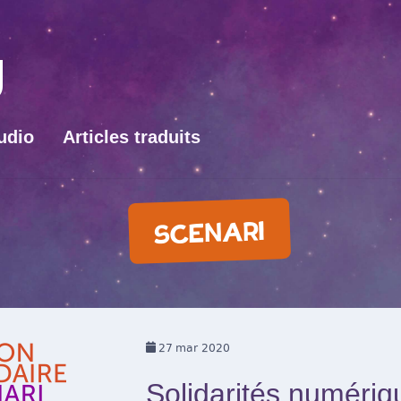
udio
Articles traduits
SCENARI
27
mar 2020
Solidarités numériqu