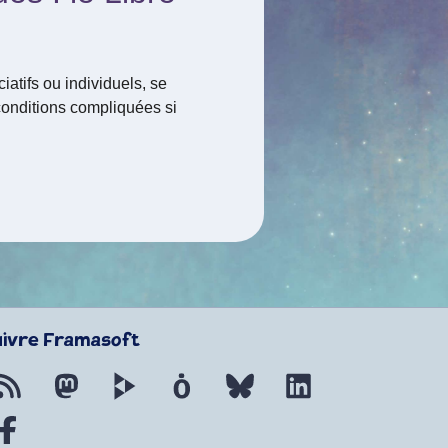
ciatifs ou individuels, se
conditions compliquées si
uivre Framasoft
Flux RSS
Mastodon
PeerTube
Mobilizon
Bluesky
LinkedIn
Facebook