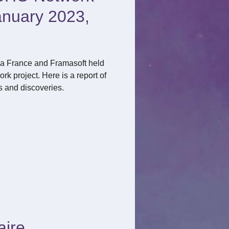
anuary 2023,
éa France and Framasoft held
k project. Here is a report of
s and discoveries.
aire