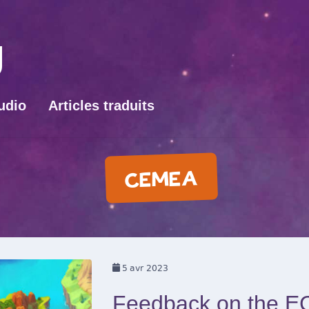
udio
Articles traduits
CEMEA
5
avr 2023
Feedback on the E