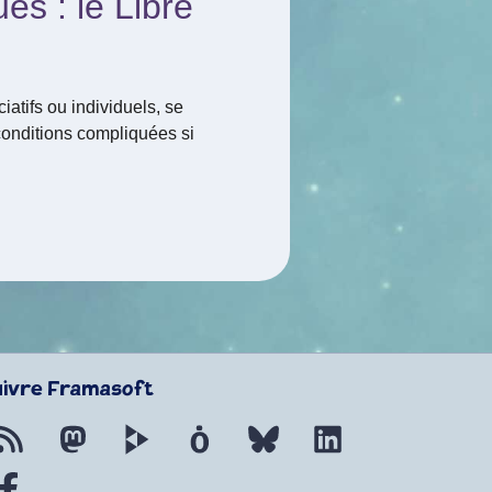
es : le Libre
ciatifs ou individuels, se
conditions compliquées si
uivre Framasoft
Flux RSS
Mastodon
PeerTube
Mobilizon
Bluesky
LinkedIn
Facebook