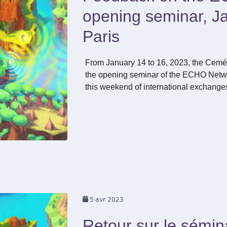
opening seminar, J
Paris
From January 14 to 16, 2023, the Cem
the opening seminar of the ECHO Networ
this weekend of international exchange
5
avr 2023
Retour sur le sémin