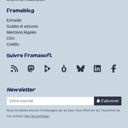
Framablog
Entraide
Guides et astuces
Mentions légales
CGU
Crédits
Suivre Framasoft
Flux RSS
Mastodon
PeerTube
Mobilizon
Bluesky
LinkedIn
Fac
Newsletter
Votre courriel
à la 
S’abonner
Nous envoyons environ 4 messages par an pour vous informer sur l’essentiel de
nos actions (
voir les archives
).