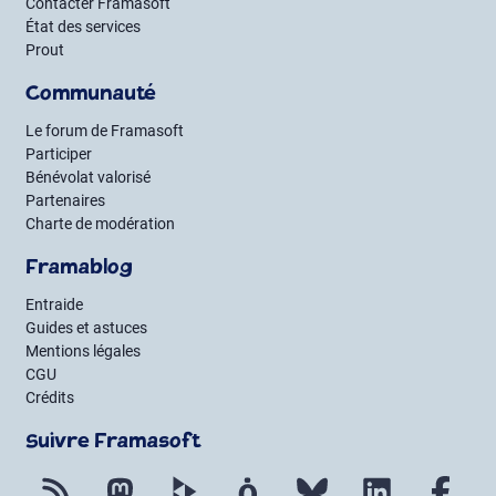
Contacter Framasoft
État des services
Prout
Communauté
Le forum de Framasoft
Participer
Bénévolat valorisé
Partenaires
Charte de modération
Framablog
Entraide
Guides et astuces
Mentions légales
CGU
Crédits
Suivre Framasoft
Flux RSS
Mastodon
PeerTube
Mobilizon
Bluesky
LinkedIn
Fac