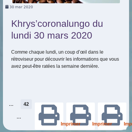
30
mar 2020
Khrys’coronalungo du
lundi 30 mars 2020
Comme chaque lundi, un coup d’œil dans le
rétroviseur pour découvrir les informations que vous
avez peut-être ratées la semaine dernière.
Pagination
…
42
des
…
Imprimer
Imprimer
Imp
publications