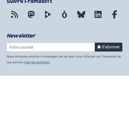
Suivre Framasoft
Flux RSS
Mastodon
PeerTube
Mobilizon
Bluesky
LinkedIn
Fac
Newsletter
Votre courriel
à la 
S’abonner
Nous envoyons environ 4 messages par an pour vous informer sur l’essentiel de
nos actions (
voir les archives
).