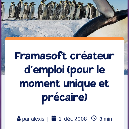
Framasoft créateur
d’emploi (pour le
moment unique et
précaire)
1
déc 2008
Temps
par
alexis
|
|
3
min
de