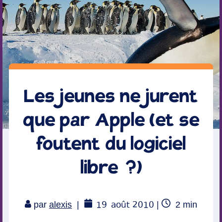
Les jeunes ne jurent
que par Apple (et se
foutent du logiciel
libre ?)
19
août 2010
Temps
par
alexis
|
|
2
min
de