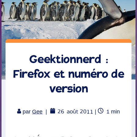
Geektionnerd :
Firefox et numéro de
version
26
août 2011
Temps
par
Gee
|
|
1
min
de
lecture