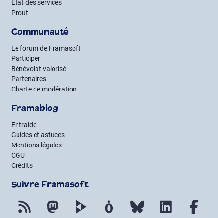
État des services
Prout
Communauté
Le forum de Framasoft
Participer
Bénévolat valorisé
Partenaires
Charte de modération
Framablog
Entraide
Guides et astuces
Mentions légales
CGU
Crédits
Suivre Framasoft
Flux RSS
Mastodon
PeerTube
Mobilizon
Bluesky
LinkedIn
Fac