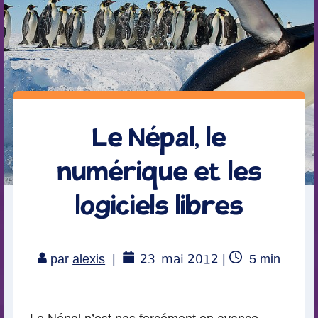
Le Népal, le
numérique et les
logiciels libres
23
mai 2012
Temps
par
alexis
|
|
5
min
de
lecture