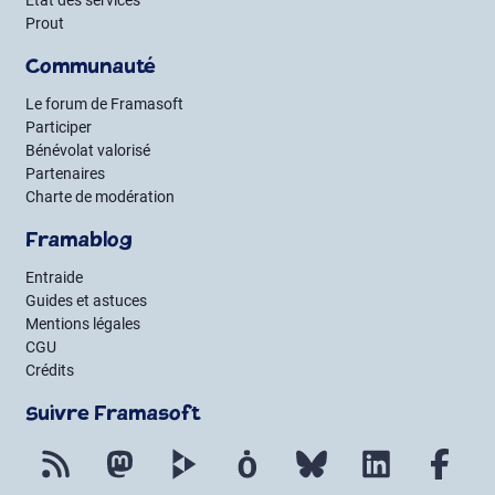
État des services
Prout
Communauté
Le forum de Framasoft
Participer
Bénévolat valorisé
Partenaires
Charte de modération
Framablog
Entraide
Guides et astuces
Mentions légales
CGU
Crédits
Suivre Framasoft
Flux RSS
Mastodon
PeerTube
Mobilizon
Bluesky
LinkedIn
Fac