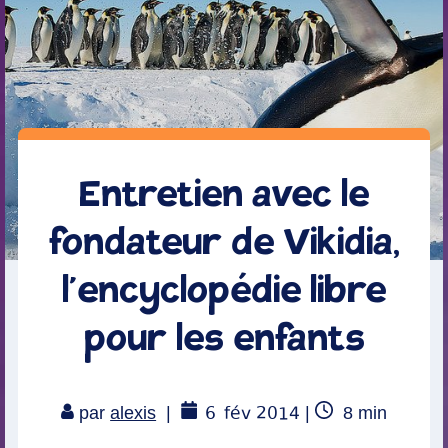
Entretien avec le
fondateur de Vikidia,
l’encyclopédie libre
pour les enfants
6
fév 2014
Temps
par
alexis
|
|
8
min
de