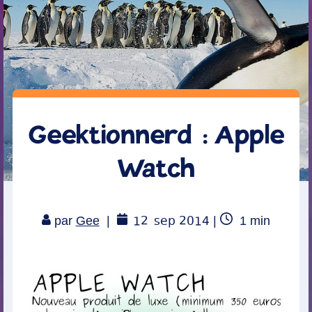
Geektionnerd : Apple
Watch
12
sep 2014
Temps
par
Gee
|
|
1
min
de
lecture