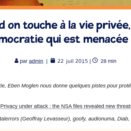
 on touche à la vie privée,
émocratie qui est menacée 
22
juil 2015
Temps
par
admin
|
|
28
min
de
lecture
rtie, Eben Moglen nous donne quelques pistes pour prot
,
Privacy under attack : the NSA files revealed new threa
atalerrors (Geoffray Levasseur),
goofy
,
audionuma
,
Diab
,