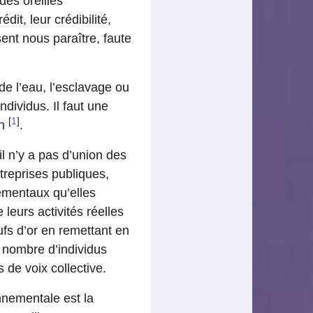
es oreilles
dit, leur crédibilité,
ent nous paraître, faute
e l’eau, l’esclavage ou
ndividus. Il faut une
[
1
]
on
.
l n’y a pas d’union des
treprises publiques,
ementaux qu’elles
eurs activités réelles
ufs d’or en remettant en
 nombre d’individus
 de voix collective.
nnementale est la