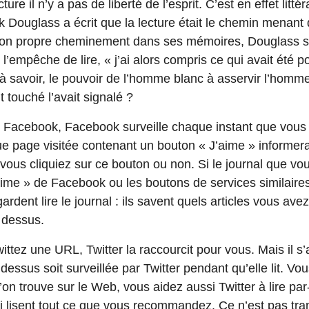
re il n’y a pas de liberté de l’esprit. C’est en effet litté
ck Douglass a écrit que la lecture était le chemin menant 
it son propre cheminement dans ses mémoires, Douglass 
s l’empêche de lire, « j’ai alors compris ce qui avait été
à savoir, le pouvoir de l’homme blanc à asservir l’homme
it touché l’avait signalé ?
 Facebook, Facebook surveille chaque instant que vous 
ue page visitée contenant un bouton « J’aime » informe
vous cliquiez sur ce bouton ou non. Si le journal que vo
aime » de Facebook ou les boutons de services similaire
ardent lire le journal : ils savent quels articles vous ave
 dessus.
ttez une URL, Twitter la raccourcit pour vous. Mais il s
dessus soit surveillée par Twitter pendant qu’elle lit. V
on trouve sur le Web, vous aidez aussi Twitter à lire pa
i lisent tout ce que vous recommandez. Ce n’est pas tran