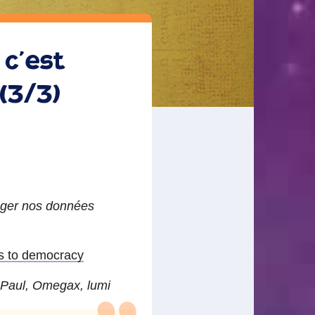
 c’est
(3/3)
éger nos données
ts to democracy
Paul
,
Omegax
,
lumi