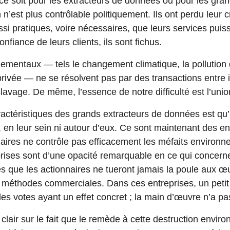
 soit pour les extracteurs de données ou pour les grand
 n’est plus contrôlable politiquement. Ils ont perdu leur cré
i pratiques, voire nécessaires, que leurs services puiss
onfiance de leurs clients, ils sont fichus.
mentaux — tels le changement climatique, la pollution d
 privée — ne se résolvent pas par des transactions entre i
clavage. De même, l’essence de notre difficulté est l’uni
ctéristiques des grands extracteurs de données est qu’i
t, en leur sein ni autour d’eux. Ce sont maintenant des en
naires ne contrôle pas efficacement les méfaits environn
ises sont d’une opacité remarquable en ce qui concerne l
bles que les actionnaires ne tueront jamais la poule aux œ
s méthodes commerciales. Dans ces entreprises, un petit
les votes ayant un effet concret ; la main d’œuvre n’a pas
lair sur le fait que le remède à cette destruction enviro