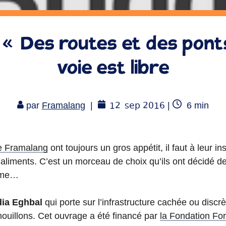
« Des routes et des ponts
voie est libre
12
sep 2016
Temps
par
Framalang
|
|
6
min
de
lecture
e Framalang
ont toujours un gros appétit, il faut à leur in
liments. C’est un morceau de choix qu’ils ont décidé de 
même…
ia Eghbal
qui porte sur l’infrastructure cachée ou discr
ouillons. Cet ouvrage a été financé par
la Fondation Fo