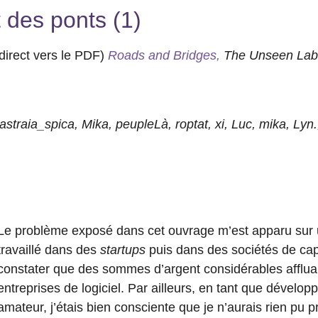
 des ponts (1)
direct vers le PDF)
Roads and Bridges,
The Unseen Labo
astraia_spica
,
Mika
,
peupleLà
,
roptat
,
xi
,
Luc
,
mika
,
Lyn.
Le problème exposé dans cet ouvrage m’est apparu sur un
travaillé dans des
startups
puis dans des sociétés de capit
constater que des sommes d’argent considérables afflua
entreprises de logiciel. Par ailleurs, en tant que dévelop
amateur, j’étais bien consciente que je n’aurais rien pu p