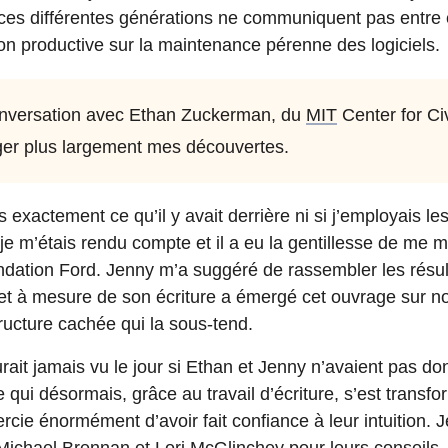
 ces différentes générations ne communiquent pas entre e
tion productive sur la maintenance pérenne des logiciels.
nversation avec Ethan Zuckerman, du
MIT
Center for Ci
ger plus largement mes découvertes.
exactement ce qu’il y avait derrière ni si j’employais les 
je m’étais rendu compte et il a eu la gentillesse de me m
dation Ford. Jenny m’a suggéré de rassembler les résu
 et à mesure de son écriture a émergé cet ouvrage sur n
tructure cachée qui la sous-tend.
rait jamais vu le jour si Ethan et Jenny n’avaient pas d
 qui désormais, grâce au travail d’écriture, s’est trans
ercie énormément d’avoir fait confiance à leur intuition. J
ichael Brennan et Lori McGlinchey pour leurs conseils, l