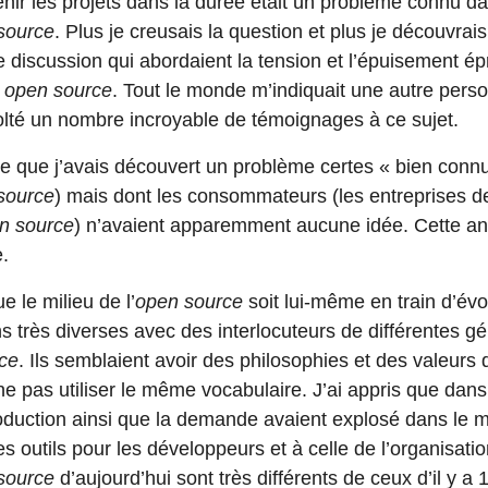
tenir les projets dans la durée était un problème connu 
source
. Plus je creusais la question et plus je découvrais
e discussion qui abordaient la tension et l’épuisement é
s
open source
. Tout le monde m’indiquait une autre pers
colté un nombre incroyable de témoignages à ce sujet.
 que j’avais découvert un problème certes « bien connu
source
) mais dont les consommateurs (les entreprises de 
n source
) n’avaient apparemment aucune idée. Cette an
.
e le milieu de l’
open source
soit lui-même en train d’évol
s très diverses avec des interlocuteurs de différentes gé
ce
. Ils semblaient avoir des philosophies et des valeurs 
e pas utiliser le même vocabulaire. J’ai appris que dans 
oduction ainsi que la demande avaient explosé dans le m
s outils pour les développeurs et à celle de l’organisatio
source
d’aujourd’hui sont très différents de ceux d’il y a 