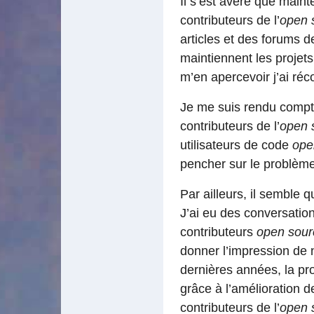
Il s’est avéré que main
contributeurs de l’
open 
articles et des forums d
maintiennent les projet
m’en apercevoir j’ai ré
Je me suis rendu compte
contributeurs de l’
open 
utilisateurs de code
ope
pencher sur le problème
Par ailleurs, il semble qu
J’ai eu des conversation
contributeurs
open sour
donner l’impression de n
dernières années, la pr
grâce à l’amélioration de
contributeurs de l’
open 