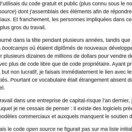
J’utilisais du code gratuit et public (plus connu sous le 
source
) dont j’assemblais des éléments afin de répondre 
ux. Et franchement, les personnes impliquées dans ces 
 plus gros du travail.
urné dans la tête pendant plusieurs années, tandis que j’
s
bootcamps
où étaient diplômés de nouveaux développeur
r plusieurs dizaines de millions de dollars pour vendre d
vec plus de code libre que de code propriétaire. Ayant p
but non lucratif, je faisais immédiatement le lien avec le
ociés. Pourtant ce vocabulaire était étrangement absent 
el.
ravail dans une entreprise de capital-risque l’an dernier,
quel je ne cessais de penser : il existe des logiciels pr
modèles commerciaux et auxquels manquent le soutien de
ais le code
open source
ne figurait pas sur ma liste ini