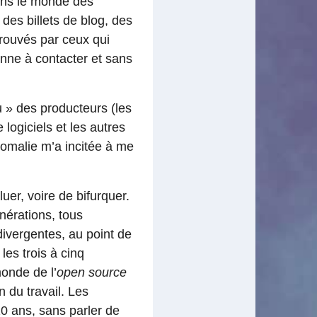
dans le monde des
 des billets de blog, des
prouvés par ceux qui
onne à contacter et sans
 » des producteurs (les
logiciels et les autres
omalie m’a incitée à me
uer, voire de bifurquer.
nérations, tous
divergentes, au point de
les trois à cinq
onde de l’
open source
n du travail. Les
10 ans, sans parler de