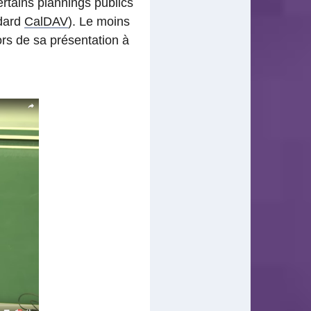
rtains plannings publics
ndard
CalDAV
). Le moins
ors de sa présentation à