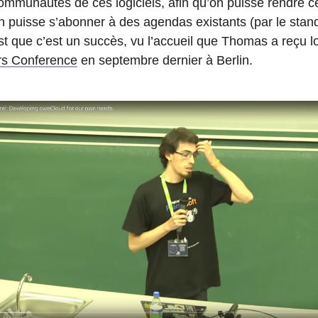
communautés de ces logiciels, afin qu’on puisse rendre ce
on puisse s’abonner à des agendas existants (par le sta
est que c’est un succès, vu l’accueil que Thomas a reçu l
rs Conference
en septembre dernier à Berlin.