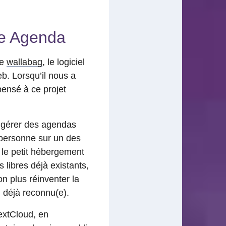
gle Agenda
de
wallabag
, le logiciel
eb. Lorsqu’il nous a
pensé à ce projet
de gérer des agendas
ne personne sur un des
r le petit hébergement
 libres déjà existants,
n plus réinventer la
 déjà reconnu(e).
extCloud, en