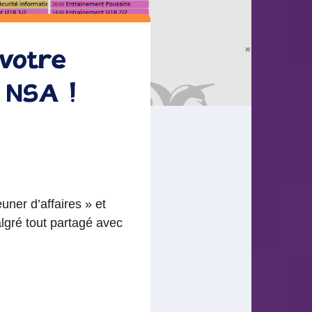
 votre
a NSA !
ner d’affaires » et
lgré tout partagé avec