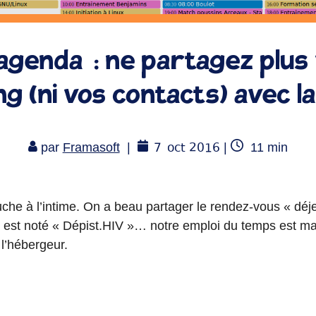
genda : ne partagez plus
ng (ni vos contacts) avec l
7
oct 2016
Temps
par
Framasoft
|
|
11
min
de
lecture
che à l’intime. On a beau partager le rendez-vous « déjeu
ui est noté « Dépist.HIV »… notre emploi du temps est ma
 l’hébergeur.